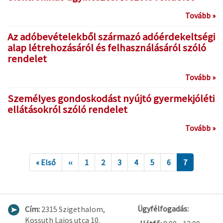
Tovább »
Az adóbevételekből származó adóérdekeltségi
alap létrehozásáról és felhasználásáról szóló
rendelet
Tovább »
Személyes gondoskodást nyújtó gyermekjóléti
ellátásokról szóló rendelet
Tovább »
« Első
‹‹
1
2
3
4
5
6
7
Ügyfélfogadás:
Cím:
2315 Szigethalom,
Kossuth Lajos utca 10.