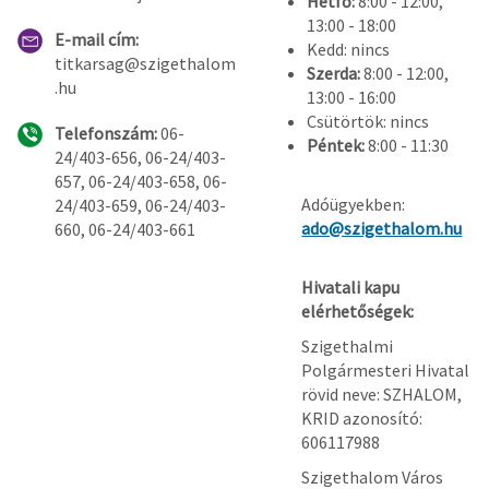
Hétfő:
8:00 - 12:00,
13:00 - 18:00
E-mail cím:
Kedd: nincs
titkarsag@szigethalom
Szerda:
8:00 - 12:00,
.hu
13:00 - 16:00
Csütörtök: nincs
Telefonszám:
06-
Péntek:
8:00 - 11:30
24/403-656, 06-24/403-
657, 06-24/403-658, 06-
Adóügyekben:
24/403-659, 06-24/403-
ado@szigethalom.hu
660, 06-24/403-661
Hivatali kapu
elérhetőségek:
Szigethalmi
Polgármesteri Hivatal
rövid neve: SZHALOM,
KRID azonosító:
606117988
Szigethalom Város