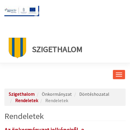
SZIGETHALOM
Navig
átkap
Szigethalom
Önkormányzat
Döntéshozatal
Rendeletek
Rendeletek
Rendeletek