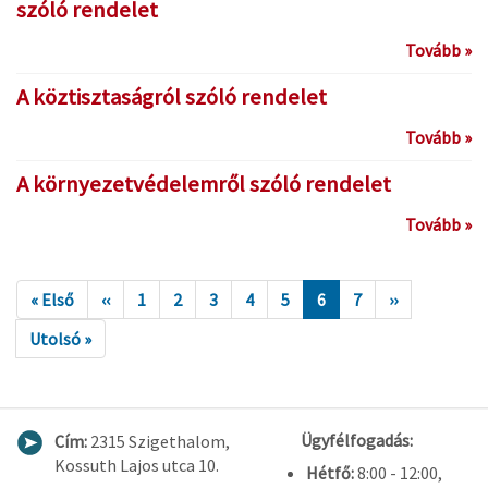
szóló rendelet
Tovább »
A köztisztaságról szóló rendelet
Tovább »
A környezetvédelemről szóló rendelet
Tovább »
« Első
‹‹
1
2
3
4
5
6
7
››
Utolsó »
Ügyfélfogadás:
Cím:
2315 Szigethalom,
Kossuth Lajos utca 10.
Hétfő:
8:00 - 12:00,