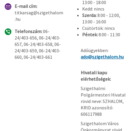
13:00 - 18:00
E-mail cím:
Kedd: nincs
titkarsag@szigethalom
Szerda:
8:00 - 12:00,
.hu
13:00 - 16:00
Csütörtök: nincs
Telefonszám:
06-
Péntek:
8:00 - 11:30
24/403-656, 06-24/403-
657, 06-24/403-658, 06-
Adóügyekben:
24/403-659, 06-24/403-
ado@szigethalom.hu
660, 06-24/403-661
Hivatali kapu
elérhetőségek:
Szigethalmi
Polgármesteri Hivatal
rövid neve: SZHALOM,
KRID azonosító:
606117988
Szigethalom Város
Önkormányzat rövid