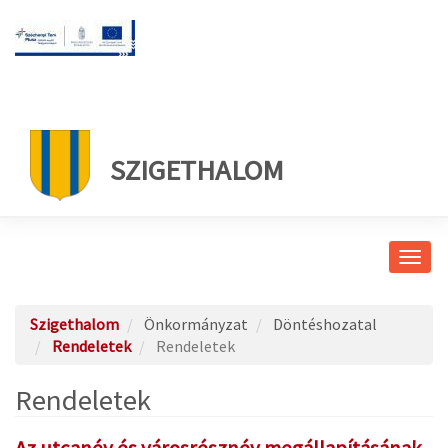
SZIGETHALOM
Navig
átkap
Szigethalom
Önkormányzat
Döntéshozatal
Rendeletek
Rendeletek
Rendeletek