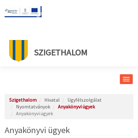
SZIGETHALOM
Navig
átkap
Szigethalom
Hivatal
Ügyfélszolgálat
Nyomtatványok
Anyakönyvi ügyek
Anyakönyvi ügyek
Anyakönyvi ügyek