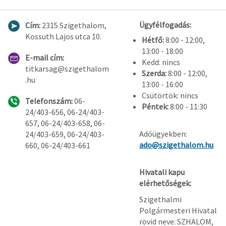
Ügyfélfogadás:
Cím:
2315 Szigethalom,
Kossuth Lajos utca 10.
Hétfő:
8:00 - 12:00,
13:00 - 18:00
E-mail cím:
Kedd: nincs
titkarsag@szigethalom
Szerda:
8:00 - 12:00,
.hu
13:00 - 16:00
Csütörtök: nincs
Telefonszám:
06-
Péntek:
8:00 - 11:30
24/403-656, 06-24/403-
657, 06-24/403-658, 06-
Adóügyekben:
24/403-659, 06-24/403-
ado@szigethalom.hu
660, 06-24/403-661
Hivatali kapu
elérhetőségek:
Szigethalmi
Polgármesteri Hivatal
rövid neve: SZHALOM,