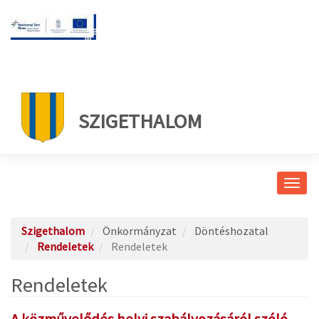
SZIGETHALOM
Navig
átkap
Szigethalom
Önkormányzat
Döntéshozatal
Rendeletek
Rendeletek
Rendeletek