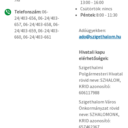
13:00 - 16:00
Csütörtök: nincs
Telefonszám:
06-
Péntek:
8:00 - 11:30
24/403-656, 06-24/403-
657, 06-24/403-658, 06-
Adóügyekben:
24/403-659, 06-24/403-
ado@szigethalom.hu
660, 06-24/403-661
Hivatali kapu
elérhetőségek:
Szigethalmi
Polgármesteri Hivatal
rövid neve: SZHALOM,
KRID azonosító:
606117988
Szigethalom Város
Önkormányzat rövid
neve: SZHALOMONK,
KRID azonosító:
657462367