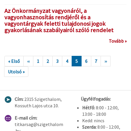
Az Önkormányzat vagyonáról, a
vagyonhasznosítás rendjéről és a
vagyontárgyak feletti tulajdonosi jogok
gyakorlásának szabályairól szóló rendelet
Tovább »
« Első
‹‹
1
2
3
4
5
6
7
››
Utolsó »
Ügyfélfogadás:
Cím:
2315 Szigethalom,
Kossuth Lajos utca 10.
Hétfő:
8:00 - 12:00,
13:00 - 18:00
E-mail cím:
Kedd: nincs
titkarsag@szigethalom
Szerda:
8:00 - 12:00,
.hu