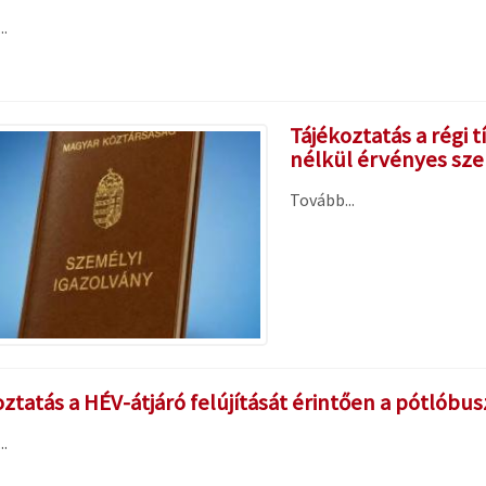
.
Tájékoztatás a régi
nélkül érvényes sze
Tovább...
ztatás a HÉV-átjáró felújítását érintően a pótlóbu
.