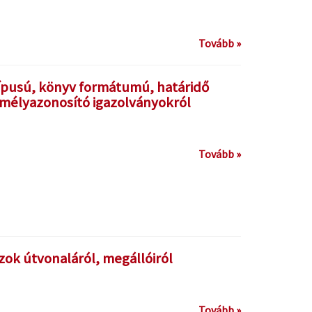
Tovább »
 típusú, könyv formátumú, határidő
mélyazonosító igazolványokról
Tovább »
szok útvonaláról, megállóiról
Tovább »