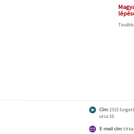
Magya
lépés
Tovább..
Cím:
2315 Sziget
utca 10.
E-mail cím:
titk