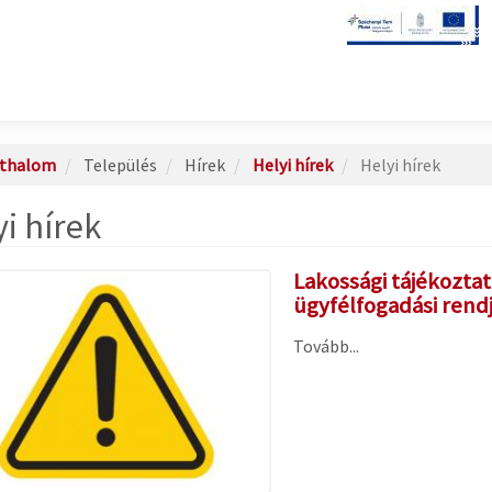
ethalom
Település
Hírek
Helyi hírek
Helyi hírek
i hírek
Lakossági tájékoztat
ügyfélfogadási rend
Tovább...