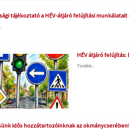
ági tájékoztató a HÉV-átjáró felújítási munkálatait 
.
HÉV átjáró felújítás
Tovább...
sünk idős hozzátartozóinknak az okmánycserében