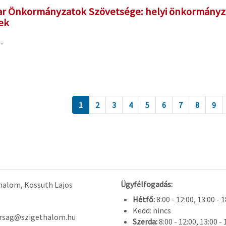
r Önkormányzatok Szövetsége: helyi önkormányzati 
ek
.
1
2
3
4
5
6
7
8
9
Ügyfélfogadás:
halom, Kossuth Lajos
Hétfő:
8:00 - 12:00, 13:00 - 
Kedd: nincs
arsag@szigethalom.hu
Szerda:
8:00 - 12:00, 13:00 - 