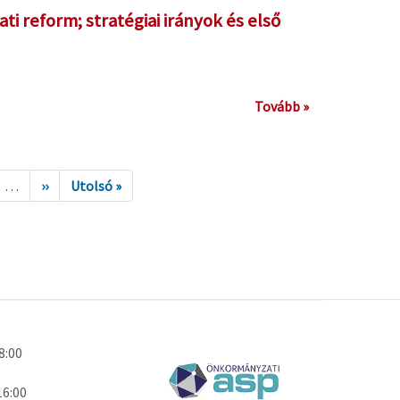
reform; stratégiai irányok és első
Tovább »
…
››
Utolsó »
18:00
16:00