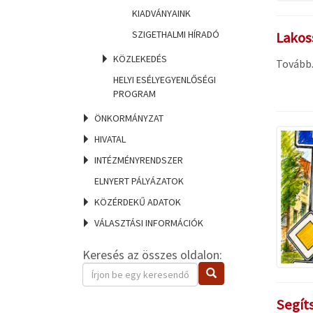
KIADVÁNYAINK
SZIGETHALMI HÍRADÓ
Lakoss
KÖZLEKEDÉS
Tovább..
HELYI ESÉLYEGYENLŐSÉGI
PROGRAM
ÖNKORMÁNYZAT
HIVATAL
INTÉZMÉNYRENDSZER
ELNYERT PÁLYÁZATOK
KÖZÉRDEKŰ ADATOK
VÁLASZTÁSI INFORMÁCIÓK
Keresés az összes oldalon:
Keresendő
Keresés
kifejezés
Segít