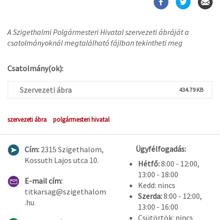
A Szigethalmi Polgármesteri Hivatal szervezeti ábráját a
csatolmányoknál megtalálható fájlban tekintheti meg
Csatolmány(ok):
Szervezeti ábra
434.79 KB
szervezeti ábra
polgármesteri hivatal
Ügyfélfogadás:
Cím:
2315 Szigethalom,
Kossuth Lajos utca 10.
Hétfő:
8:00 - 12:00,
13:00 - 18:00
E-mail cím:
Kedd: nincs
titkarsag@szigethalom
Szerda:
8:00 - 12:00,
.hu
13:00 - 16:00
Csütörtök: nincs