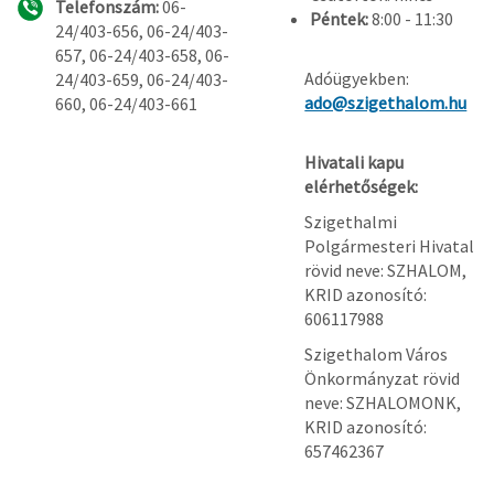
Telefonszám:
06-
Péntek:
8:00 - 11:30
24/403-656, 06-24/403-
657, 06-24/403-658, 06-
Adóügyekben:
24/403-659, 06-24/403-
ado@szigethalom.hu
660, 06-24/403-661
Hivatali kapu
elérhetőségek:
Szigethalmi
Polgármesteri Hivatal
rövid neve: SZHALOM,
KRID azonosító:
606117988
Szigethalom Város
Önkormányzat rövid
neve: SZHALOMONK,
KRID azonosító:
657462367