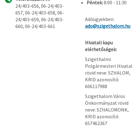
Péntek:
8:00 - 11:30
24/403-656, 06-24/403-
657, 06-24/403-658, 06-
Adóügyekben:
24/403-659, 06-24/403-
ado@szigethalom.hu
660, 06-24/403-661
Hivatali kapu
elérhetőségek:
Szigethalmi
Polgármesteri Hivatal
rövid neve: SZHALOM,
KRID azonosító:
606117988
Szigethalom Város
Önkormányzat rövid
neve: SZHALOMONK,
KRID azonosító:
657462367