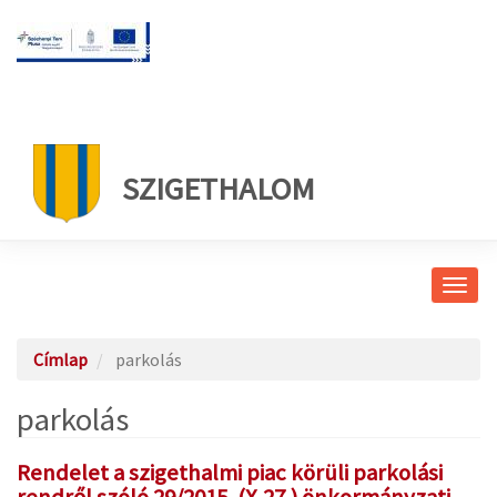
SZIGETHALOM
Navig
átkap
Címlap
parkolás
parkolás
Rendelet a szigethalmi piac körüli parkolási