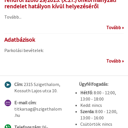
rendről szóló 29/2015. (X.27.) önkormányzati
rendelet hatályon kívül helyezéséről
Tovább...
Tovább »
Adatbázisok
Parkolási bevételek:
Tovább »
Ügyfélfogadás:
Cím:
2315 Szigethalom,
Kossuth Lajos utca 10.
Hétfő:
8:00 - 12:00,
13:00 - 18:00
E-mail cím:
Kedd: nincs
titkarsag@szigethalom
Szerda:
8:00 - 12:00,
.hu
13:00 - 16:00
Csütörtök: nincs
Telefonszám:
06-