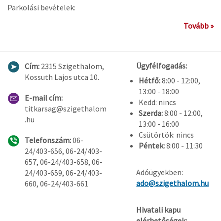
Parkolási bevételek:
Tovább »
Ügyfélfogadás:
Cím:
2315 Szigethalom,
Kossuth Lajos utca 10.
Hétfő:
8:00 - 12:00,
13:00 - 18:00
E-mail cím:
Kedd: nincs
titkarsag@szigethalom
Szerda:
8:00 - 12:00,
.hu
13:00 - 16:00
Csütörtök: nincs
Telefonszám:
06-
Péntek:
8:00 - 11:30
24/403-656, 06-24/403-
657, 06-24/403-658, 06-
Adóügyekben:
24/403-659, 06-24/403-
ado@szigethalom.hu
660, 06-24/403-661
Hivatali kapu
elérhetőségek: