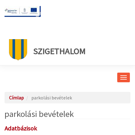
SZIGETHALOM
Navig
átkap
Címlap
parkolási bevételek
parkolási bevételek
Adatbázisok