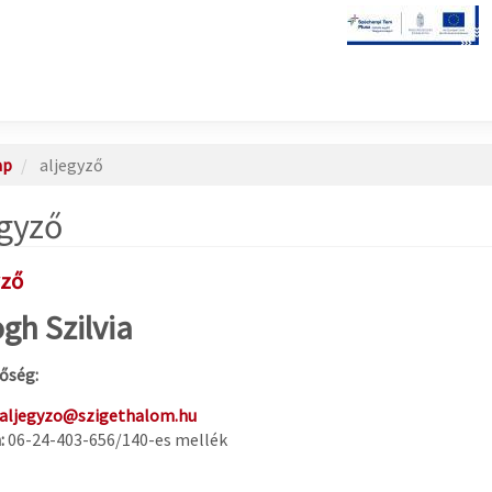
ap
aljegyző
egyző
yző
gh Szilvia
őség:
aljegyzo@szigethalom.hu
:
06-24-403-656/140-es mellék