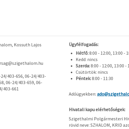
Ügyfélfogadás:
halom, Kossuth Lajos
Hétfő:
8:00 - 12:00, 13:00 - 
Kedd: nincs
arsag@szigethalom.hu
Szerda:
8:00 - 12:00, 13:00 - 
Csütörtök: nincs
-24/403-656, 06-24/403-
Péntek:
8:00 - 11:30
58, 06-24/403-659, 06-
4/403-661
Adóügyekben:
ado@szigethal
Hivatali kapu elérhetőségek:
Szigethalmi Polgármesteri Hi
rövid neve: SZHALOM, KRID az