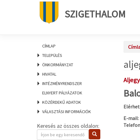
SZIGETHALOM
CÍMLAP
Címl
TELEPÜLÉS
alj
ÖNKORMÁNYZAT
HIVATAL
Aljeg
INTÉZMÉNYRENDSZER
Balo
ELNYERT PÁLYÁZATOK
KÖZÉRDEKŰ ADATOK
Elérhet
VÁLASZTÁSI INFORMÁCIÓK
E-mail:
Telefon
Keresés az összes oldalon:
Keresendő
Keresés
kifejezés