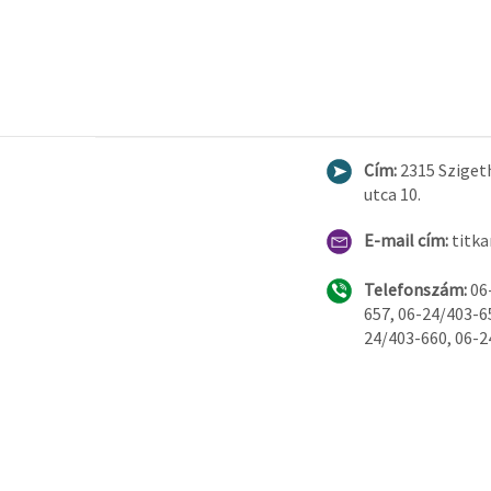
Cím:
2315 Sziget
utca 10.
E-mail cím:
titk
Telefonszám:
06
657, 06-24/403-6
24/403-660, 06-2