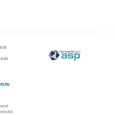
18:00
16:00
om.hu
vatal
onosító: