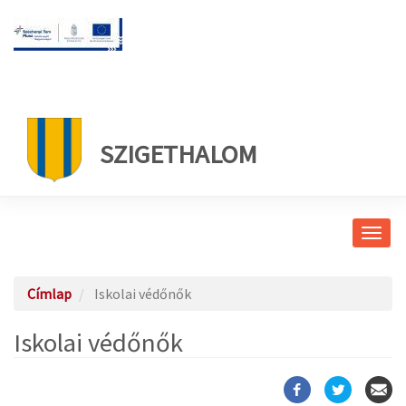
SZIGETHALOM
Navig
átkap
Címlap
Iskolai védőnők
Iskolai védőnők