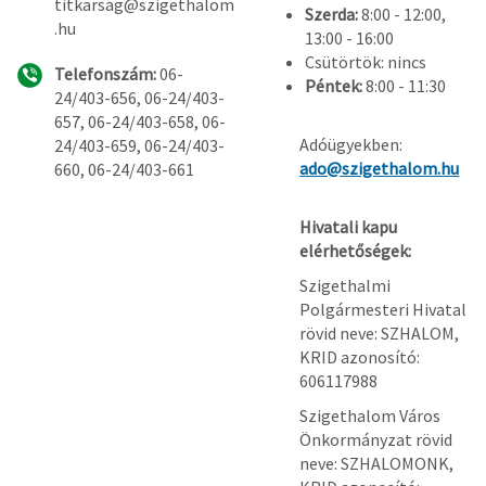
titkarsag@szigethalom
Szerda:
8:00 - 12:00,
.hu
13:00 - 16:00
Csütörtök: nincs
Telefonszám:
06-
Péntek:
8:00 - 11:30
24/403-656, 06-24/403-
657, 06-24/403-658, 06-
Adóügyekben:
24/403-659, 06-24/403-
ado@szigethalom.hu
660, 06-24/403-661
Hivatali kapu
elérhetőségek:
Szigethalmi
Polgármesteri Hivatal
rövid neve: SZHALOM,
KRID azonosító:
606117988
Szigethalom Város
Önkormányzat rövid
neve: SZHALOMONK,