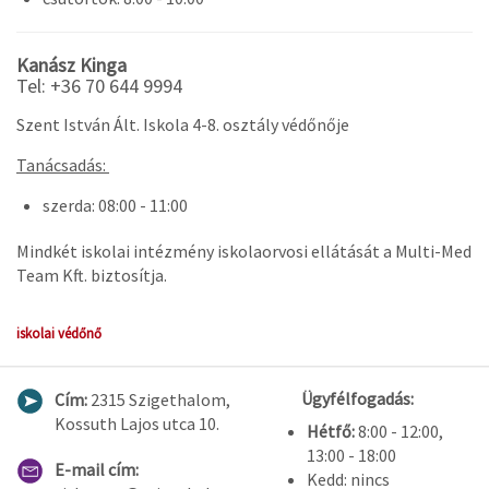
Kanász Kinga
Tel: +36 70 644 9994
Szent István Ált. Iskola 4-8. osztály védőnője
Tanácsadás:
szerda: 08:00 - 11:00
Mindkét iskolai intézmény iskolaorvosi ellátását a Multi-Med
Team Kft. biztosítja.
iskolai védőnő
Ügyfélfogadás:
Cím:
2315 Szigethalom,
Kossuth Lajos utca 10.
Hétfő:
8:00 - 12:00,
13:00 - 18:00
E-mail cím:
Kedd: nincs