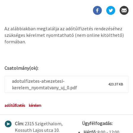
Az alábbiakban megtalálja az adótúlfizetés rendezéséhez
szükséges kérelmet nyomtatható (nem online kitölthető)
formában.
Csatolmány(ok):
adotulfizetes-atvezetesi-
423.37 KB
kerelem_nyomtatvany_uj_0.pdf
adótúlfizetés
kérelem
Ügyfélfogadás:
Cím:
2315 Szigethalom,
Kossuth Lajos utca 10.
Hétfő:
8:00 - 12:00,