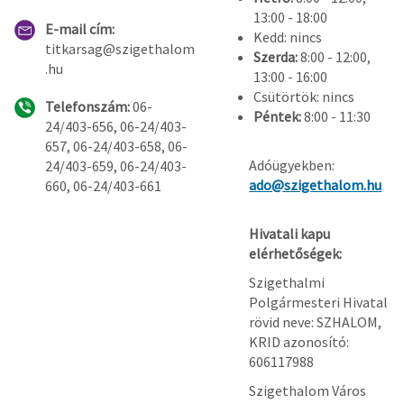
13:00 - 18:00
E-mail cím:
Kedd: nincs
titkarsag@szigethalom
Szerda:
8:00 - 12:00,
.hu
13:00 - 16:00
Csütörtök: nincs
Telefonszám:
06-
Péntek:
8:00 - 11:30
24/403-656, 06-24/403-
657, 06-24/403-658, 06-
Adóügyekben:
24/403-659, 06-24/403-
ado@szigethalom.hu
660, 06-24/403-661
Hivatali kapu
elérhetőségek:
Szigethalmi
Polgármesteri Hivatal
rövid neve: SZHALOM,
KRID azonosító:
606117988
Szigethalom Város