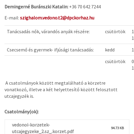
Demingerné Buránszki Katalin:
+36 70 642 7244
E-mail:
szighalom.vedono.t2@dpckorhaz.hu
Tanácsadás nők, várandós anyák részére:
csütörtök
1
1
Csecsemő és gyermek- ifjúsági tanácsadás:
kedd
1
csütörtök
0
1
A csatolmányok között megtalálható a körzetre
vonatkozó, illetve a két helyettesítő között felosztott
utcajegyzék is.
Csatolmány(ok):
vedonoi-korzetek-
94.73 KB
utcajegyzeke_2.sz_.korzet.pdf