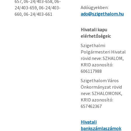
657, 06-24/403-658, 06-
Adóügyekben:
24/403-659, 06-24/403-
ado@szigethalom.hu
660, 06-24/403-661
Hivatali kapu
elérhetőségek:
Szigethalmi
Polgármesteri Hivatal
rövid neve: SZHALOM,
KRID azonosító:
606117988
Szigethalom Város
Önkormányzat rövid
neve: SZHALOMONK,
KRID azonosító:
657462367
Hivatali
bankszámlaszámok