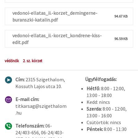
vedonoi-ellatas_ii.-korzet_demingerne-
94.67 KB
buranszki-katalin.pdf
vedonoi-ellatas_ii.-korzet_kondrene-kiss-
96.59 KB
edit.pdf
védőnők
2. sz. körzet
Ügyfélfogadás:
Cím:
2315 Szigethalom,
Kossuth Lajos utca 10.
Hétfő:
8:00 - 12:00,
13:00 - 18:00
E-mail cím:
Kedd: nincs
titkarsag@szigethalom
Szerda:
8:00 - 12:00,
.hu
13:00 - 16:00
Csütörtök: nincs
Telefonszám:
06-
Péntek:
8:00 - 11:30
24/403-656, 06-24/403-